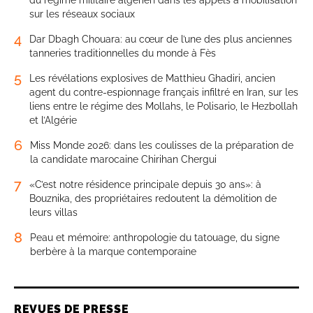
du régime militaire algérien dans les appels à mobilisation
sur les réseaux sociaux
4
Dar Dbagh Chouara: au cœur de l’une des plus anciennes
tanneries traditionnelles du monde à Fès
5
Les révélations explosives de Matthieu Ghadiri, ancien
agent du contre-espionnage français infiltré en Iran, sur les
liens entre le régime des Mollahs, le Polisario, le Hezbollah
et l’Algérie
6
Miss Monde 2026: dans les coulisses de la préparation de
la candidate marocaine Chirihan Chergui
7
«C’est notre résidence principale depuis 30 ans»: à
Bouznika, des propriétaires redoutent la démolition de
leurs villas
8
Peau et mémoire: anthropologie du tatouage, du signe
berbère à la marque contemporaine
REVUES DE PRESSE