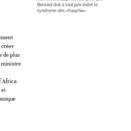
Bensaïd doit à tout prix éviter le
syndrome des «fraqchia»
uement
à créer
e de plus
e ministre
 Africa
 et
nomique