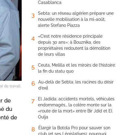
Casablanca
Sebta: un réseau algérien prépare une
3
nouvelle mobilisation à la mi-août,
alerte Stefano Piazza
«C’est notre résidence principale
4
depuis 30 ans»: à Bouznika, des
propriétaires redoutent la démolition
de leurs villas
Ceuta, Melilla et les miroirs de l’histoire:
5
la fin du statu quo
Au-delà de Sebta: les racines du désir
6
é du travail.
d’exil
El Jadida: accidents mortels, véhicules
7
r de
endommagés… la colère monte sur la
hé du
«route de la mort» entre Bir Jdid et El
onté de
Oulja
Élargir la Botola Pro pour sauver son
8
club (et ses Législatives): pourquoi