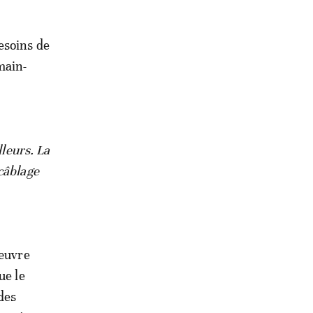
esoins de
main-
lleurs. La
câblage
’œuvre
ue le
des