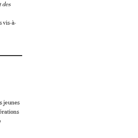
t des
 vis-à-
es jeunes
érations
e