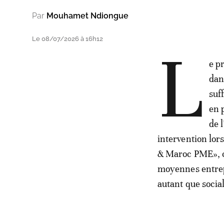
Par
Mouhamet Ndiongue
Le 08/07/2026 à 16h12
L
e p
dan
suf
en 
de 
intervention lor
& Maroc PME», co
moyennes entrep
autant que socia