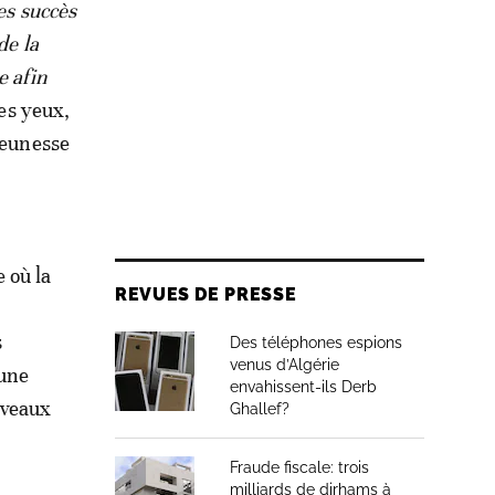
es succès
de la
e afin
ses yeux,
 jeunesse
 où la
REVUES DE PRESSE
s
Des téléphones espions
venus d’Algérie
 une
envahissent-ils Derb
uveaux
Ghallef?
Fraude fiscale: trois
milliards de dirhams à