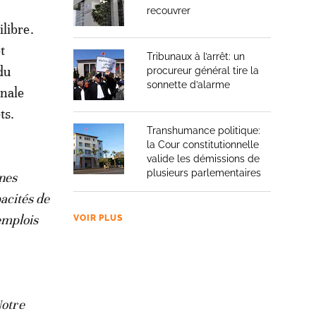
recouvrer
libre.
t
Tribunaux à l’arrêt: un
du
procureur général tire la
sonnette d’alarme
onale
ts.
Transhumance politique:
la Cour constitutionnelle
valide les démissions de
plusieurs parlementaires
unes
pacités de
emplois
VOIR PLUS
otre