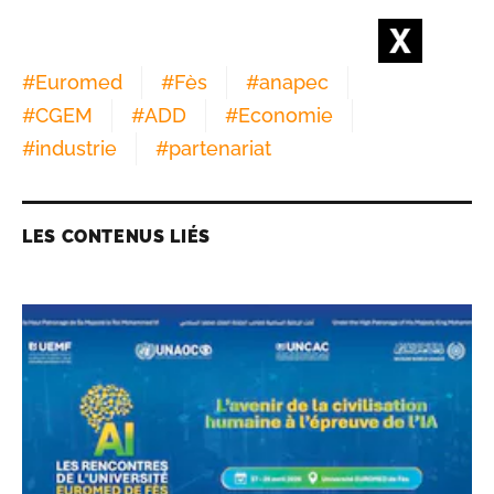
#
Euromed
#
Fès
#
anapec
#
CGEM
#
ADD
#
Economie
#
industrie
#
partenariat
LES CONTENUS LIÉS