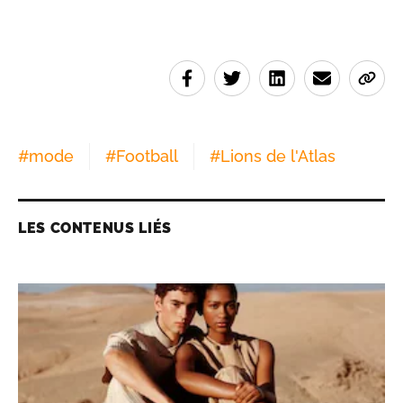
#
mode
#
Football
#
Lions de l'Atlas
LES CONTENUS LIÉS