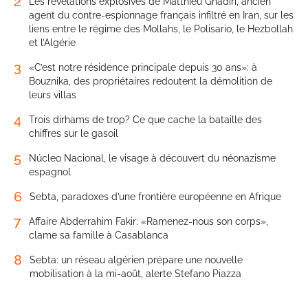
2
Les révélations explosives de Matthieu Ghadiri, ancien
agent du contre-espionnage français infiltré en Iran, sur les
liens entre le régime des Mollahs, le Polisario, le Hezbollah
et l’Algérie
3
«C’est notre résidence principale depuis 30 ans»: à
Bouznika, des propriétaires redoutent la démolition de
leurs villas
4
Trois dirhams de trop? Ce que cache la bataille des
chiffres sur le gasoil
5
Núcleo Nacional, le visage à découvert du néonazisme
espagnol
6
Sebta, paradoxes d’une frontière européenne en Afrique
7
Affaire Abderrahim Fakir: «Ramenez-nous son corps»,
clame sa famille à Casablanca
8
Sebta: un réseau algérien prépare une nouvelle
mobilisation à la mi-août, alerte Stefano Piazza