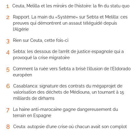
1
Ceuta, Melilla et les miroirs de l’histoire: la fin du statu quo
2
Rapport. La main du «Système» sur Sebta et Melilla: ces
preuves qui démontrent un assaut téléguidé depuis
l’Algérie
3
Rien sur Ceuta, cette fois-ci
4
Sebta: les dessous de l’arrêt de justice espagnole qui a
provoqué la crise migratoire
5
Comment la ruée vers Sebta a brisé l’illusion de l’Eldorado
européen
6
Casablanca: signature des contrats du mégaprojet de
valorisation des déchets de Médiouna, un tournant à 15
milliards de dirhams
7
La haine anti-marocaine gagne dangereusement du
terrain en Espagne
8
Ceuta: autopsie d’une crise où chacun avait son complot