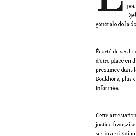
pou
Dje
générale de la d
Écarté de ses fo
d’être placé en d
présumée dans la
Boukhors, plus 
informée.
Cette arrestatio
justice français
ses investigation