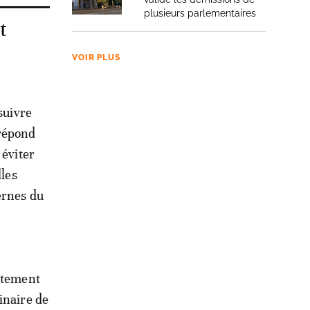
plusieurs parlementaires
t
VOIR PLUS
suivre
 répond
 éviter
lles
ernes du
ustement
inaire de