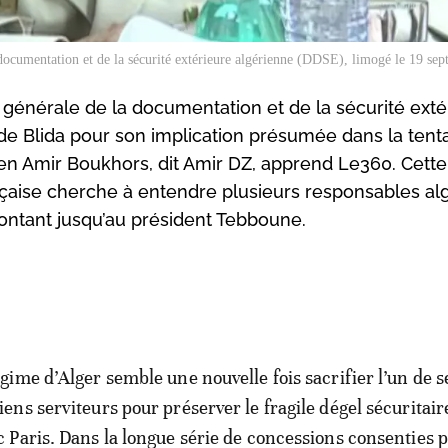
documentation et de la sécurité extérieure algérienne (DDSE), limogé le 19 se
 générale de la documentation et de la sécurité exté
e de Blida pour son implication présumée dans la tent
en Amir Boukhors, dit Amir DZ, apprend Le360. Cette
rançaise cherche à entendre plusieurs responsables al
montant jusqu’au président Tebboune.
égime d’Alger semble une nouvelle fois sacrifier l’un de s
iens serviteurs pour préserver le fragile dégel sécuritai
c Paris. Dans la longue série de concessions consenties p