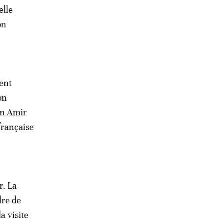
elle
on
ient
on
en Amir
française
r. La
dre de
a visite