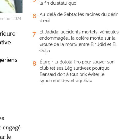
la fin du statu quo
Au-delà de Sebta: les racines du désir
6
ptembre 2024.
d’exil
El Jadida: accidents mortels, véhicules
7
rieure
endommagés… la colère monte sur la
ative
«route de la mort» entre Bir Jdid et El
Oulja
gériens
Élargir la Botola Pro pour sauver son
8
club (et ses Législatives): pourquoi
Bensaïd doit à tout prix éviter le
syndrome des «fraqchia»
es
re engagé
ar le