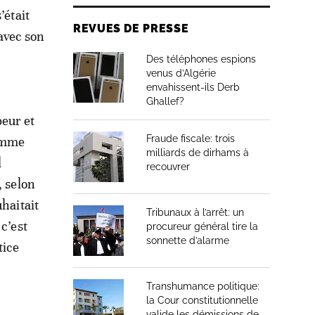
’était
REVUES DE PRESSE
avec son
Des téléphones espions
venus d’Algérie
envahissent-ils Derb
Ghallef?
beur et
Fraude fiscale: trois
comme
milliards de dirhams à
l
recouvrer
, selon
haitait
Tribunaux à l’arrêt: un
c’est
procureur général tire la
sonnette d’alarme
tice
Transhumance politique:
la Cour constitutionnelle
valide les démissions de