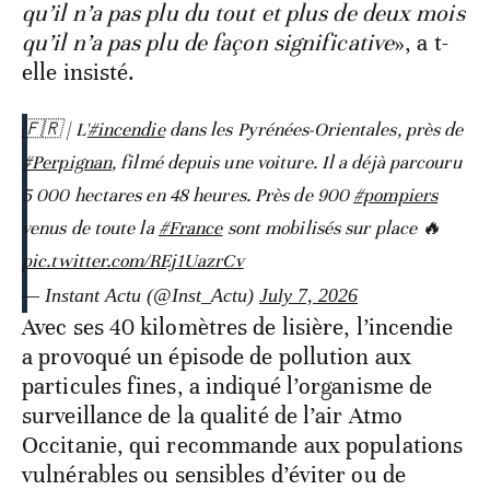
qu’il n’a pas plu du tout et plus de deux mois
qu’il n’a pas plu de façon significative
», a t-
elle insisté.
🇫🇷 | L'
#incendie
dans les Pyrénées-Orientales, près de
#Perpignan
, filmé depuis une voiture. Il a déjà parcouru
5 000 hectares en 48 heures. Près de 900
#pompiers
venus de toute la
#France
sont mobilisés sur place 🔥
pic.twitter.com/REj1UazrCv
— Instant Actu (@Inst_Actu)
July 7, 2026
Avec ses 40 kilomètres de lisière, l’incendie
a provoqué un épisode de pollution aux
particules fines, a indiqué l’organisme de
surveillance de la qualité de l’air Atmo
Occitanie, qui recommande aux populations
vulnérables ou sensibles d’éviter ou de