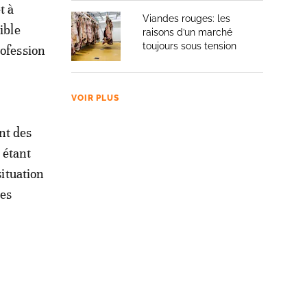
t à
Viandes rouges: les
ible
raisons d’un marché
toujours sous tension
rofession
VOIR PLUS
nt des
 étant
situation
les