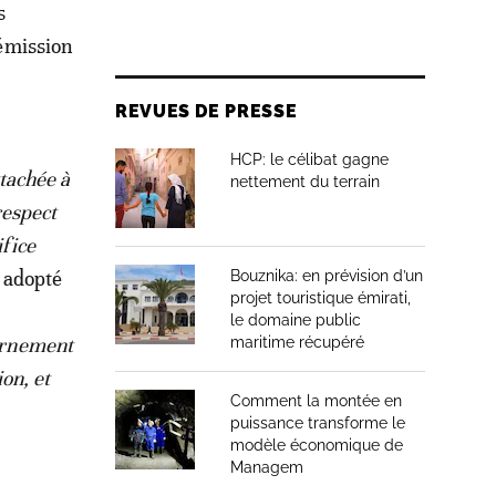
s
démission
REVUES DE PRESSE
HCP: le célibat gagne
tachée à
nettement du terrain
respect
ifice
e adopté
Bouznika: en prévision d’un
projet touristique émirati,
le domaine public
vernement
maritime récupéré
ion, et
Comment la montée en
puissance transforme le
modèle économique de
Managem