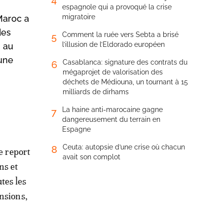
espagnole qui a provoqué la crise
migratoire
 Maroc a
des
Comment la ruée vers Sebta a brisé
5
l’illusion de l’Eldorado européen
n au
 une
Casablanca: signature des contrats du
6
mégaprojet de valorisation des
déchets de Médiouna, un tournant à 15
milliards de dirhams
La haine anti-marocaine gagne
7
dangereusement du terrain en
Espagne
Ceuta: autopsie d’une crise où chacun
8
e report
avait son complot
ns et
tes les
ensions,