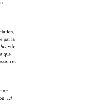
on
ciation,
e par la
khbar
de
nt que
ession et
ve ne
on. «
Il