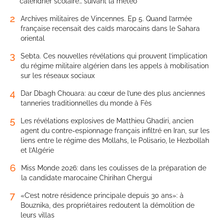
calendrier scolaire… suivant la météo
2
Archives militaires de Vincennes. Ep 5. Quand l’armée
française recensait des caïds marocains dans le Sahara
oriental
3
Sebta. Ces nouvelles révélations qui prouvent l’implication
du régime militaire algérien dans les appels à mobilisation
sur les réseaux sociaux
4
Dar Dbagh Chouara: au cœur de l’une des plus anciennes
tanneries traditionnelles du monde à Fès
5
Les révélations explosives de Matthieu Ghadiri, ancien
agent du contre-espionnage français infiltré en Iran, sur les
liens entre le régime des Mollahs, le Polisario, le Hezbollah
et l’Algérie
6
Miss Monde 2026: dans les coulisses de la préparation de
la candidate marocaine Chirihan Chergui
7
«C’est notre résidence principale depuis 30 ans»: à
Bouznika, des propriétaires redoutent la démolition de
leurs villas