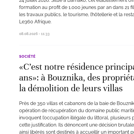
24 juillet 2026. Situé à Bamako, cet établissement off
formation au profit de 1.000 jeunes par an dans 21 f
les travaux publics, le tourisme, l’hôtellerie et la rest
Le360 Afrique.
08.08.2026 - 11:33
SOCIÉTÉ
«C’est notre résidence princip
ans»: à Bouznika, des propriét
la démolition de leurs villas
Près de 350 villas et cabanons de la baie de Bouznik
opération de récupération du domaine public maritim
invoquent l’occupation illégale du littoral, plusieurs
cette justification. Ils dénoncent une décision brutale
ainsi libérés sont destinés à accueillir un important p