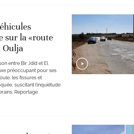
véhicules
sur la «route
l Oulja
son entre Bir Jdid et El
n axe préoccupant pour ses
ule, les fissures et
squée, suscitant l’inquiétude
erains. Reportage.