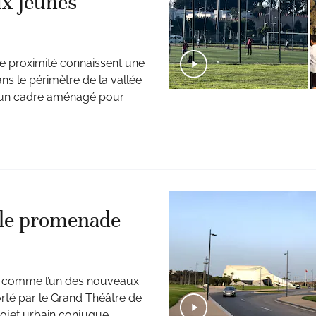
ux jeunes
 de proximité connaissent une
ans le périmètre de la vallée
 un cadre aménagé pour
lle promenade
rme comme l’un des nouveaux
orté par le Grand Théâtre de
ojet urbain conjugue