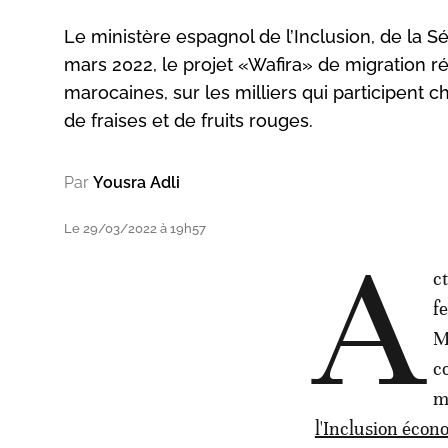
Le ministère espagnol de l’Inclusion, de la Sé
mars 2022, le projet «Wafira» de migration ré
marocaines, sur les milliers qui participent 
de fraises et de fruits rouges.
Par
Yousra Adli
Le 29/03/2022 à 19h57
A
c
f
M
c
m
l'Inclusion éco