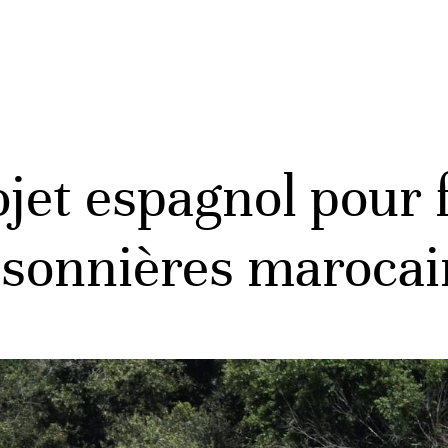
ojet espagnol pour 
isonnières maroca