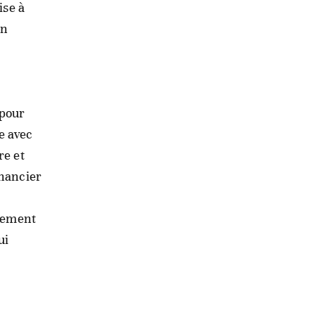
ise à
on
 pour
e avec
re et
inancier
ppement
ui