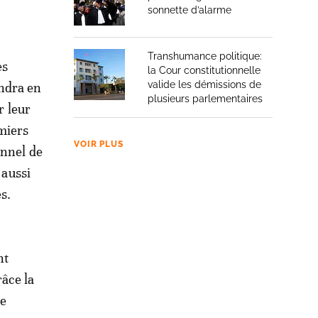
sonnette d’alarme
Transhumance politique:
es
la Cour constitutionnelle
valide les démissions de
endra en
plusieurs parlementaires
r leur
miers
VOIR PLUS
onnel de
 aussi
s.
nt
âce la
de