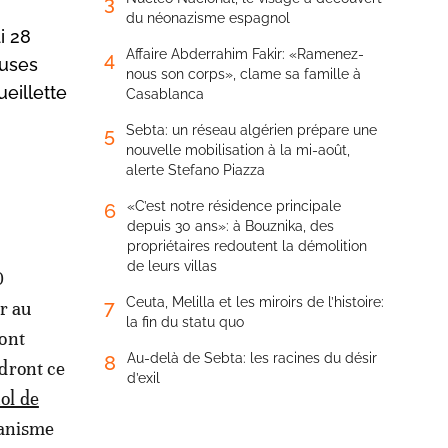
3
du néonazisme espagnol
i 28
Affaire Abderrahim Fakir: «Ramenez-
4
euses
nous son corps», clame sa famille à
eillette
Casablanca
Sebta: un réseau algérien prépare une
5
nouvelle mobilisation à la mi-août,
alerte Stefano Piazza
«C’est notre résidence principale
6
depuis 30 ans»: à Bouznika, des
propriétaires redoutent la démolition
de leurs villas
0
Ceuta, Melilla et les miroirs de l’histoire:
7
r au
la fin du statu quo
ont
Au-delà de Sebta: les racines du désir
8
dront ce
d’exil
ol de
canisme