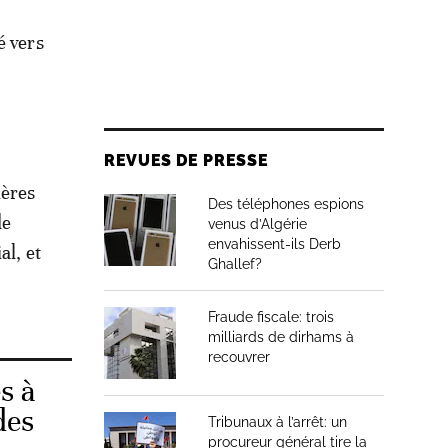
é vers
REVUES DE PRESSE
ières
Des téléphones espions
de
venus d’Algérie
envahissent-ils Derb
al, et
Ghallef?
Fraude fiscale: trois
milliards de dirhams à
recouvrer
s à
des
Tribunaux à l’arrêt: un
procureur général tire la