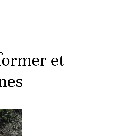
former et
ines