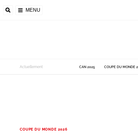
MENU
 Monde
Actuellement
CAN 2025
COUPE DU MONDE 2
ons de la CAF
frique
ons de l'UEFA
COUPE DU MONDE 2026