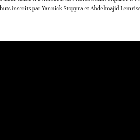
buts inscrits par Yannick Stopyra et Abdelmajid Lemriss