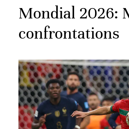
Mondial 2026: M
confrontations
ats