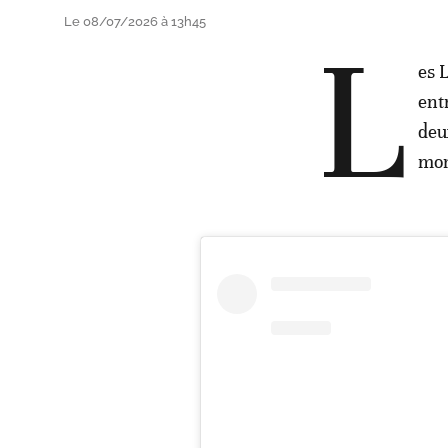
Le 08/07/2026 à 13h45
L
es L
ent
deu
mon