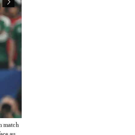
un match
face au