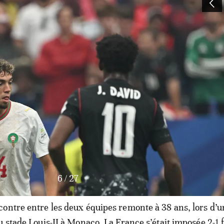
7
/
27
ontre entre les deux équipes remonte à 38 ans, lors d’
u stade Louis-II à Monaco. La France s’était imposée 2-1 