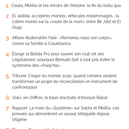
1
Ceuta, Melilla et les miroirs de l’histoire: la fin du statu quo
2
El Jadida: accidents mortels, véhicules endommagés… la
colère monte sur la «route de la mort» entre Bir Jdid et El
Oulja
3
Affaire Abderrahim Fakir: «Ramenez-nous son corps»,
clame sa famille à Casablanca
4
Élargir la Botola Pro pour sauver son club (et ses
Législatives): pourquoi Bensaïd doit à tout prix éviter le
syndrome des «fraqchia»
5
Tribune. Coupe du monde 2030: quand certains veulent
transformer un projet de réconciliation en instrument de
confrontation
6
Voici, en chiffres, le bilan d’activité d’Interpol Rabat
7
Rapport. La main du «Système» sur Sebta et Melilla: ces
preuves qui démontrent un assaut téléguidé depuis
l’Algérie