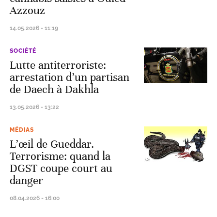
Azzouz
14.05.2026 - 11:19
SOCIÉTÉ
Lutte antiterroriste:
arrestation d’un partisan
de Daech à Dakhla
13.05.2026 - 13:22
MÉDIAS
L’œil de Gueddar.
Terrorisme: quand la
DGST coupe court au
danger
08.04.2026 - 16:00