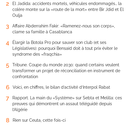
2
El Jadida: accidents mortels, véhicules endommagés… la
colère monte sur la «route de la mort» entre Bir Jdid et El
Oulja
3
Affaire Abderrahim Fakir: «Ramenez-nous son corps»,
clame sa famille à Casablanca
4
Élargir la Botola Pro pour sauver son club (et ses
Législatives): pourquoi Bensaïd doit à tout prix éviter le
syndrome des «fraqchia»
5
Tribune. Coupe du monde 2030: quand certains veulent
transformer un projet de réconciliation en instrument de
confrontation
6
Voici, en chiffres, le bilan d’activité d’Interpol Rabat
7
Rapport. La main du «Système» sur Sebta et Melilla: ces
preuves qui démontrent un assaut téléguidé depuis
l’Algérie
8
Rien sur Ceuta, cette fois-ci