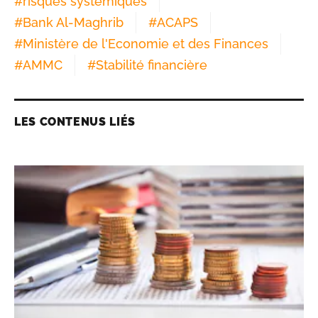
#
risques systémiques
#
Bank Al-Maghrib
#
ACAPS
#
Ministère de l'Economie et des Finances
#
AMMC
#
Stabilité financière
LES CONTENUS LIÉS