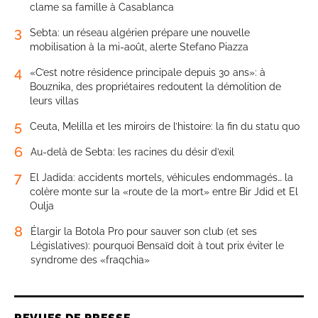
clame sa famille à Casablanca
3
Sebta: un réseau algérien prépare une nouvelle
mobilisation à la mi-août, alerte Stefano Piazza
4
«C’est notre résidence principale depuis 30 ans»: à
Bouznika, des propriétaires redoutent la démolition de
leurs villas
5
Ceuta, Melilla et les miroirs de l’histoire: la fin du statu quo
6
Au-delà de Sebta: les racines du désir d’exil
7
El Jadida: accidents mortels, véhicules endommagés… la
colère monte sur la «route de la mort» entre Bir Jdid et El
Oulja
8
Élargir la Botola Pro pour sauver son club (et ses
Législatives): pourquoi Bensaïd doit à tout prix éviter le
syndrome des «fraqchia»