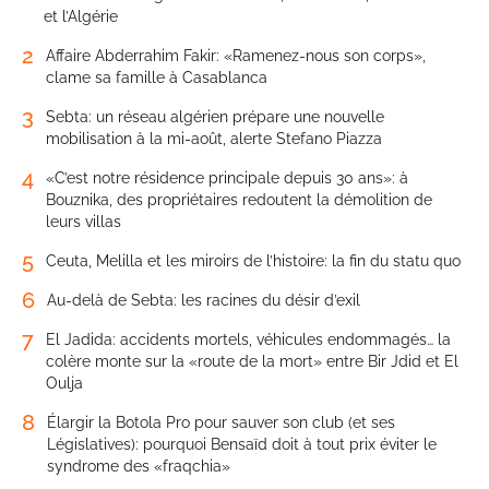
et l’Algérie
2
Affaire Abderrahim Fakir: «Ramenez-nous son corps»,
clame sa famille à Casablanca
3
Sebta: un réseau algérien prépare une nouvelle
mobilisation à la mi-août, alerte Stefano Piazza
4
«C’est notre résidence principale depuis 30 ans»: à
Bouznika, des propriétaires redoutent la démolition de
leurs villas
5
Ceuta, Melilla et les miroirs de l’histoire: la fin du statu quo
6
Au-delà de Sebta: les racines du désir d’exil
7
El Jadida: accidents mortels, véhicules endommagés… la
colère monte sur la «route de la mort» entre Bir Jdid et El
Oulja
8
Élargir la Botola Pro pour sauver son club (et ses
Législatives): pourquoi Bensaïd doit à tout prix éviter le
syndrome des «fraqchia»